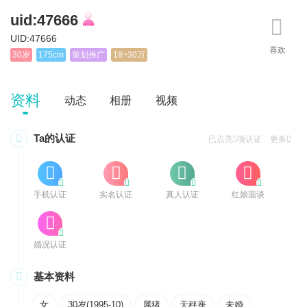
uid:47666
UID:47666
30岁
175cm
策划推广
18~30万
资料
动态
相册
视频

Ta的认证
已点亮5项认证 更多








手机认证
实名认证
真人认证
红娘面谈


婚况认证

基本资料
女
30岁(1995-10)
属猪
天秤座
未婚