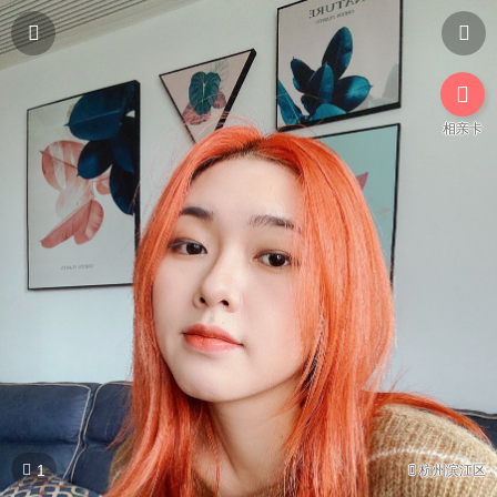



相亲卡

1

杭州滨江区