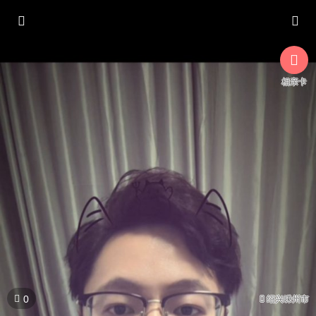



相亲卡

0

绍兴嵊州市