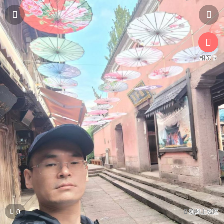



相亲卡

0

杭州上城区