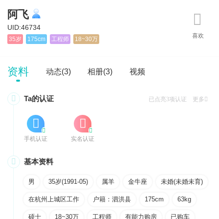
阿飞
UID:46734
35岁
175cm
工程师
18~30万
资料
动态(3)
相册(3)
视频

Ta的认证
已点亮3项认证 更多




手机认证
实名认证

基本资料
男
35岁(1991-05)
属羊
金牛座
未婚(未婚未育)
在杭州上城区工作
户籍：泗洪县
175cm
63kg
硕士
18~30万
工程师
有能力购房
已购车