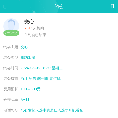


约会
交心
7311
人想约
相约出游

约会已结束
约会主题
交心
约会类型
相约出游
约会时间
2024-03-05 18:30 星期二
约会城市
浙江 绍兴 嵊州市 崇仁镇
费用预算
100～300元
谁来买单
AA制
电话/QQ
只有发起人选中的最佳人选才可以看见！